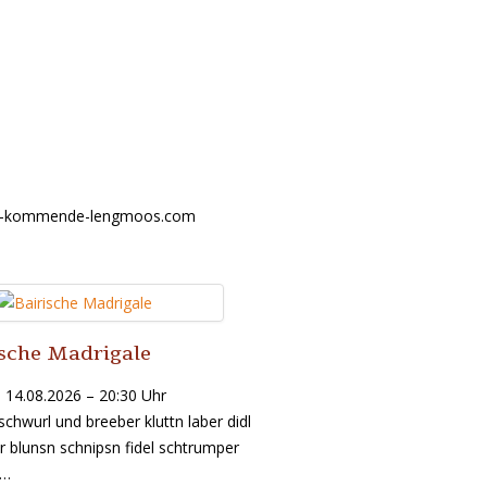
ium-kommende-lengmoos.com
ische Madrigale
, 14.08.2026 – 20:30 Uhr
schwurl und breeber kluttn laber didl
 blunsn schnipsn fidel schtrumper
”…