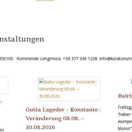
anstaltungen
471 356100 Kommende Lengmoos: +39 377 345 1238 info@kurator
Bair
r
Freitag
Gutta Lageder – Konstante :
“haber 
Veränderung 08.08. –
wumper
30.08.2026
blunsn
en