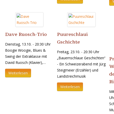
Dave Ruosch-Trio
Puureschlaui
Gschichte
Dienstag, 13.10. - 20:30 Uhr
Boogie Woogie, Blues &
Freitag, 23.10. - 20:30 Uhr
Swing der Extraklasse mit
„Bauernschlaue Geschichten“
Pr
David Ruosch (Klavier),…
- Ein Schweizerabend mit Jürg
W
Steigmeier (Erzähler) und
Weiterlesen
d
Landstreichmusik
Ri
Weiterlesen
Mi
Uh
Sc
Mus