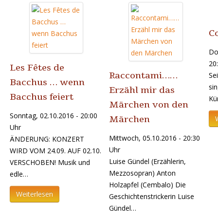
C
Do
20
Les Fêtes de
Raccontami……
Se
Bacchus … wenn
sin
Erzähl mir das
Bacchus feiert
Kü
Märchen von den
Sonntag, 02.10.2016 - 20:00
Märchen
Uhr
Mittwoch, 05.10.2016 - 20:30
ÄNDERUNG: KONZERT
Uhr
WIRD VOM 24.09. AUF 02.10.
Luise Gündel (Erzählerin,
VERSCHOBEN! Musik und
Mezzosopran) Anton
edle…
Holzapfel (Cembalo) Die
Weiterlesen
Geschichtenstrickerin Luise
Gündel…