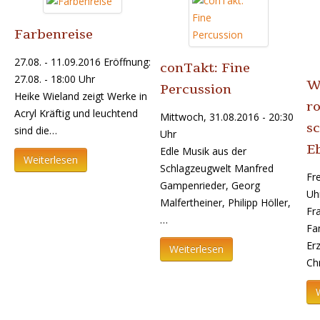
Farbenreise
27.08. - 11.09.2016 Eröffnung:
conTakt: Fine
27.08. - 18:00 Uhr
W
Percussion
Heike Wieland zeigt Werke in
ro
Acryl Kräftig und leuchtend
Mittwoch, 31.08.2016 - 20:30
s
sind die…
Uhr
E
Edle Musik aus der
Weiterlesen
Schlagzeugwelt Manfred
Fre
Gampenrieder, Georg
Uh
Malfertheiner, Philipp Höller,
Fr
…
Fa
Er
Weiterlesen
Chr