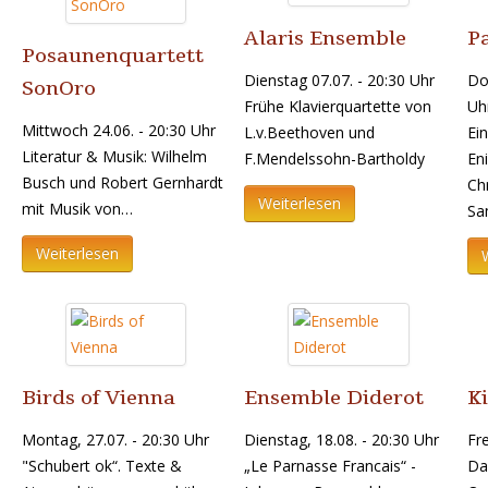
Alaris Ensemble
P
Posaunenquartett
Dienstag 07.07. - 20:30 Uhr
Do
SonOro
Frühe Klavierquartette von
Uh
Mittwoch 24.06. - 20:30 Uhr
L.v.Beethoven und
Ei
Literatur & Musik: Wilhelm
F.Mendelssohn-Bartholdy
En
Busch und Robert Gernhardt
Chr
Weiterlesen
mit Musik von…
Sa
Weiterlesen
Birds of Vienna
Ensemble Diderot
Ki
Montag, 27.07. - 20:30 Uhr
Dienstag, 18.08. - 20:30 Uhr
Fre
"Schubert ok“. Texte &
„Le Parnasse Francais“ -
Da