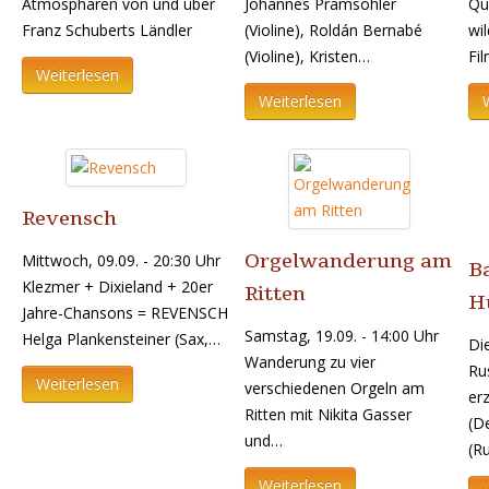
Atmosphären von und über
Johannes Pramsohler
Qu
Franz Schuberts Ländler
(Violine), Roldán Bernabé
wi
(Violine), Kristen…
Fi
Weiterlesen
Weiterlesen
Revensch
Orgelwanderung am
Mittwoch, 09.09. - 20:30 Uhr
Ba
Klezmer + Dixieland + 20er
Ritten
Hü
Jahre-Chansons = REVENSCH
Samstag, 19.09. - 14:00 Uhr
Helga Plankensteiner (Sax,…
Die
Wanderung zu vier
Ru
Weiterlesen
verschiedenen Orgeln am
er
Ritten mit Nikita Gasser
(D
und…
(R
Weiterlesen