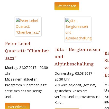
Weiterlesen
Peter Lehel
Jütz – Bergtonreisen
Quartett: “Chamber
K
und
Jazz”
St
Alpinbeschallung
v
Montag, 24.07.2017 - 20:30
Uhr
Donnerstag, 03.08.2017 -
B
Mit seinem aktuellen
20:30 Uhr
Mo
Programm "Chamber Jazz“
«Es wird gejodelt, gezupft,
Uh
setzt sich das vielseitige
gestrichen, kaschiert,
Ka
und…
verfärbt und improvisiert» Isa
int
Kurz…
Weiterlesen
de