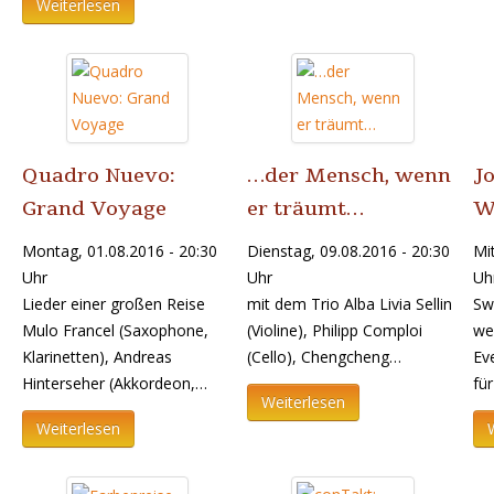
Weiterlesen
Quadro Nuevo:
…der Mensch, wenn
J
Grand Voyage
er träumt…
W
Montag, 01.08.2016 - 20:30
Dienstag, 09.08.2016 - 20:30
Mi
Uhr
Uhr
Uh
Lieder einer großen Reise
mit dem Trio Alba Livia Sellin
Swi
Mulo Francel (Saxophone,
(Violine), Philipp Comploi
we
Klarinetten), Andreas
(Cello), Chengcheng…
Ev
Hinterseher (Akkordeon,…
für
Weiterlesen
Weiterlesen