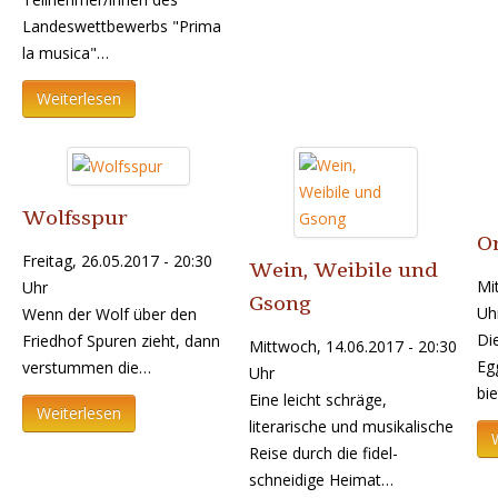
Landeswettbewerbs "Prima
la musica"…
Weiterlesen
Wolfsspur
Or
Freitag, 26.05.2017 - 20:30
Wein, Weibile und
Mi
Uhr
Gsong
Uh
Wenn der Wolf über den
Di
Friedhof Spuren zieht, dann
Mittwoch, 14.06.2017 - 20:30
Eg
verstummen die…
Uhr
bi
Eine leicht schräge,
Weiterlesen
literarische und musikalische
Reise durch die fidel-
schneidige Heimat…