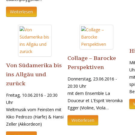
Weiterlesen
H
Collage – Barocke
Mi
Von Südamerika bis
Perspektiven
Uh
ins Allgäu und
mi
Donnerstag, 23.06.2016 -
zurück
spi
20:30 Uhr
Be
mit dem Ensemble La
Freitag, 10.06.2016 - 20:30
Douceur et L’Esprit Veronika
Uhr
Egger (Violine, Viola…
Weltmusik vom Feinsten mit
Kiko Pedrozo (Harfe) & Hansi
Weiterlesen
Zeller (Akkordeon)