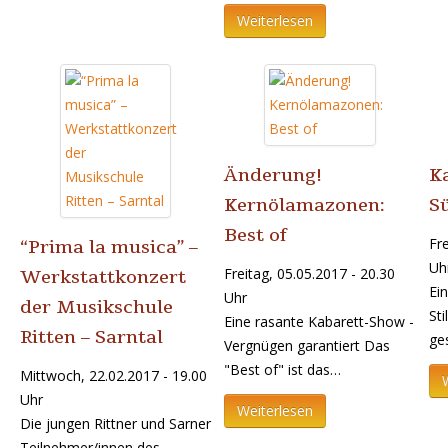
Weiterlesen
Änderung!
K
Kernölamazonen:
S
Best of
Fre
“Prima la musica” –
Uh
Freitag, 05.05.2017 - 20.30
Werkstattkonzert
Ei
Uhr
der Musikschule
Sti
Eine rasante Kabarett-Show -
Ritten – Sarntal
ge
Vergnügen garantiert Das
"Best of" ist das…
Mittwoch, 22.02.2017 - 19.00
Uhr
Weiterlesen
Die jungen Rittner und Sarner
Teilnehmer/innen des