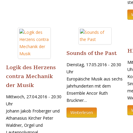
st
H
Sounds of the Past
Mi
Dienstag, 17.05.2016 - 20:30
Logik des Herzens
Uh
Uhr
contra Mechanik
Ko
Europäische Musik aus sechs
Si
der Musik
Jahrhunderten mit dem
me
Ensemble Ancor Ruth
Mittwoch, 27.04.2016 - 20:30
Wi
Bruckner…
Uhr
Johann Jakob Froberger und
Weiterlesen
Athanasius Kircher Peter
Waldner, Orgel und
Lautenpolygonal…