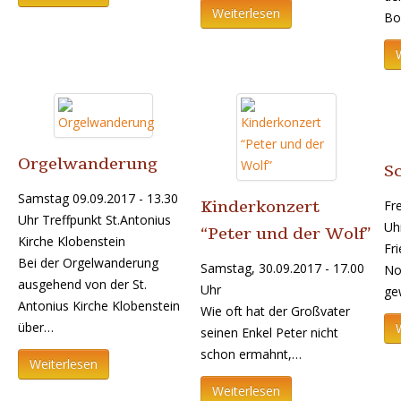
Weiterlesen
Bo
Orgelwanderung
Sc
Samstag 09.09.2017 - 13.30
Kinderkonzert
Fre
Uhr Treffpunkt St.Antonius
Uh
“Peter und der Wolf”
Kirche Klobenstein
Fri
Bei der Orgelwanderung
Samstag, 30.09.2017 - 17.00
No
ausgehend von der St.
Uhr
ge
Antonius Kirche Klobenstein
Wie oft hat der Großvater
über…
seinen Enkel Peter nicht
schon ermahnt,…
Weiterlesen
Weiterlesen