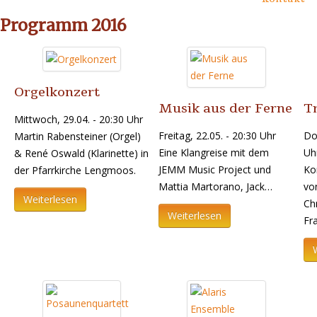
Programm 2016
Orgelkonzert
Musik aus der Ferne
Tr
Mittwoch, 29.04. - 20:30 Uhr
Freitag, 22.05. - 20:30 Uhr
Do
Martin Rabensteiner (Orgel)
Eine Klangreise mit dem
Uh
& René Oswald (Klarinette) in
JEMM Music Project und
Ko
der Pfarrkirche Lengmoos.
Mattia Martorano, Jack…
vo
Weiterlesen
Chr
Weiterlesen
Fr